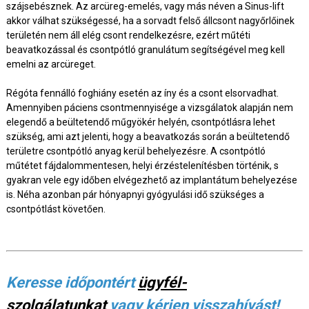
szájsebésznek. Az arcüreg-emelés, vagy más néven a Sinus-lift
akkor válhat szükségessé, ha a sorvadt felső állcsont nagyőrlőinek
területén nem áll elég csont rendelkezésre, ezért műtéti
beavatkozással és csontpótló granulátum segítségével meg kell
emelni az arcüreget.
Régóta fennálló foghiány esetén az íny és a csont elsorvadhat.
Amennyiben páciens csontmennyisége a vizsgálatok alapján nem
elegendő a beültetendő műgyökér helyén, csontpótlásra lehet
szükség, ami azt jelenti, hogy a beavatkozás során a beültetendő
területre csontpótló anyag kerül behelyezésre. A csontpótló
műtétet fájdalommentesen, helyi érzéstelenítésben történik, s
gyakran vele egy időben elvégezhető az implantátum behelyezése
is. Néha azonban pár hónyapnyi gyógyulási idő szükséges a
csontpótlást követően.
Keresse időpontért
ügyfél-
szolgálatunkat
vagy kérjen visszahívást!