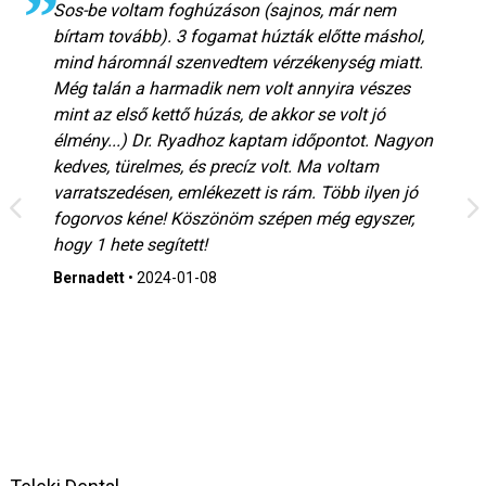
Sos-be voltam foghúzáson (sajnos, már nem
bírtam tovább). 3 fogamat húzták előtte máshol,
mind háromnál szenvedtem vérzékenység miatt.
Még talán a harmadik nem volt annyira vészes
mint az első kettő húzás, de akkor se volt jó
élmény...) Dr. Ryadhoz kaptam időpontot. Nagyon
kedves, türelmes, és precíz volt. Ma voltam
varratszedésen, emlékezett is rám. Több ilyen jó
fogorvos kéne! Köszönöm szépen még egyszer,
hogy 1 hete segített!
Bernadett
•
2024-01-08