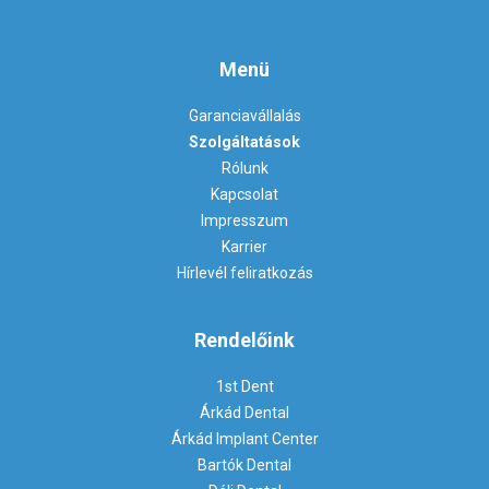
Menü
Garanciavállalás
Szolgáltatások
Rólunk
Kapcsolat
Impresszum
Karrier
Hírlevél feliratkozás
Rendelőink
1st Dent
Árkád Dental
Árkád Implant Center
Bartók Dental