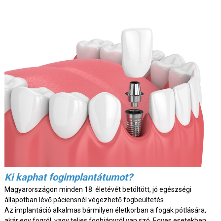
Ki kaphat fogimplantátumot?
Magyarországon minden 18. életévét betöltött, jó egészségi
állapotban lévő páciensnél végezhető fogbeültetés.
Az implantáció alkalmas bármilyen életkorban a fogak pótlására,
akár egy fogról, vagy teljes foghiányról van szó. Egyes esetekben