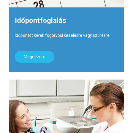
Időpontfoglalás
Időpontot kérek fogorvosi kezelésre vagy szűrésre!
Megnézem