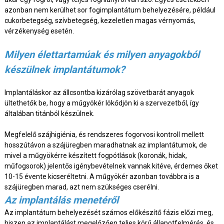
azonban nem kerülhet sor fogimplantátum behelyezésére, például
cukorbetegség, szívbetegség, kezeletlen magas vérnyomás,
vérzékenység esetén.
Milyen élettartamúak és milyen anyagokból
készülnek implantátumok?
Implantáláskor az állcsontba kizárólag szövetbarát anyagok
ültethetők be, hogy a műgyökér lökődjön ki a szervezetből, így
általában titánból készülnek.
Megfelelő szájhigiénia, és rendszeres fogorvosi kontroll mellett
hosszútávon a szájüregben maradhatnak az implantátumok, de
mivel a műgyökérre készített fogpótlások (koronák, hidak,
műfogsorok) jelentős igénybevételnek vannak kitéve, érdemes őket
10-15 évente kicseréltetni. A műgyökér azonban továbbra is a
szájüregben marad, azt nem szükséges cserélni.
Az implantálás menetéről
Az implantátum behelyezését számos előkészítő fázis előzi meg,
hiszen az implantálást megelőzően teljes körű állapotfelmérés, és