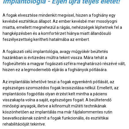
Implantológia - Éljen újra teljes életet!
A fogak elvesztése mindenkit megvisel, hiszen a foghiány egy
kevésbé esztétikus állapot. Az ember kevésbé mer mosolyogni
miatta, emellett megnehezül a rágás, nehézségek léphetnek fel a
hangképzésben és a komfortérzet hiánya miatt állandósuló
feszélyezettség kerítheti hatalmába az embert.
A fogászati célú implantológia, avagy műgyökér beültetés
hazánkban is évtizedes múltra tekint vissza. Mára tehát a
fogbeültetés a magyar fogászati szféra meghatározó részévé vált,
hiszen ez a legmodernebb eljárás a foghiányok pótlására.
Az implantálás lehetővé teszi a fogak egyenkénti pótlását, az
egészséges szomszédos fogak lecsiszolása nélkül. Emellett, az
implantációs fogpótlás olyan érzést kelt mintha a páciens
visszakapta volna a saját, egészséges fogait. A beültetendő
minőségi anyagok, illetve a kifinomult műtéti technikának
köszönhetően az implantálás ma már fájdalommentes rutin
beavatkozásnak számít a fogak funkcionális, és esztétikai
rehabilitációját tekintve.