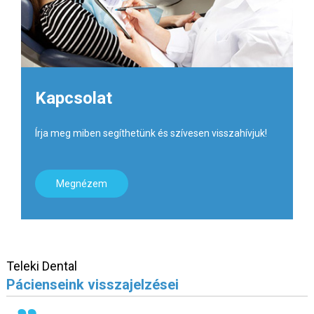
Kapcsolat
Írja meg miben segíthetünk és szívesen visszahívjuk!
Megnézem
Teleki Dental
Pácienseink visszajelzései