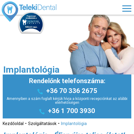
Implantológia
Rendelőnk telefonszáma:
+36 70 336 2675
Amennyiben a szám foglalt kérjük hívja a központi recepciónkat az alábbi
elérhetőségen
+36 1 700 3930
Kezdőoldal
Szolgáltatások
Implantológia