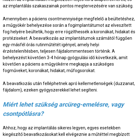
az implantálás szakaszainak pontos megtervezésére van szükség.
Amennyiben a páciens csontmennyisége megfelelő a beültetéshez,
a műgyökér behelyezése során a fogimplantátumot az elveszített
fog helyére beültetik, hogy erre rögzíthessék a koronákat, hidakat és
protéziseket. A beavatkozás az implantátumok számától függően
egy-másfél órás rutinműtétét igényel, amely helyi
érzéstelenítésben, teljesen fájdalommentesen történik. A
behelyezést követően 3-4 hónap gyógyulási idő következik, amit
követően a páciens a műgyökérre megkapja a szükséges
fogműveket, koronákat, hidakat, műfogsorokat.
A beavatkozás után felléphetnek apró kellemetlenségek (duzzanat,
fájdalom), ezeken gyógyszerekkel lehet segíteni.
Miért lehet szükség arcüreg-emelésre, vagy
csontpótlásra?
Ahhoz, hogy az implantálás sikeres legyen, egyes esetekben
kiegészítő beavatkozásokat kell elvégeznie a műtéttel megbízott