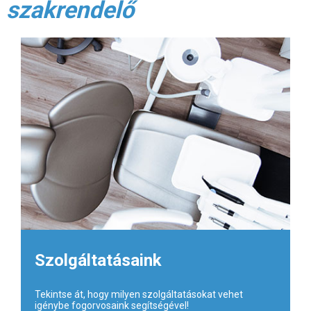
szakrendelő
Szolgáltatásaink
Tekintse át, hogy milyen szolgáltatásokat vehet
igénybe fogorvosaink segítségével!