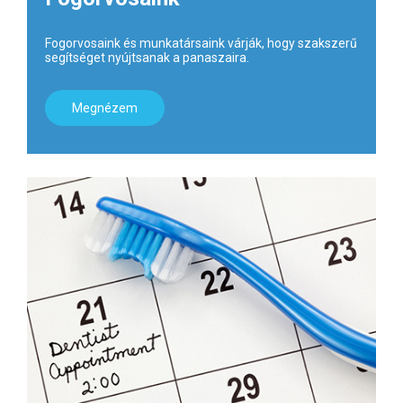
Fogorvosaink és munkatársaink várják, hogy szakszerű
segítséget nyújtsanak a panaszaira.
Megnézem