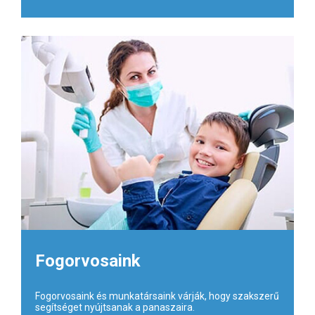
Fogorvosaink
Fogorvosaink és munkatársaink várják, hogy szakszerű
segítséget nyújtsanak a panaszaira.