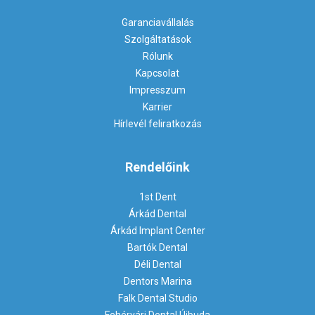
Garanciavállalás
Szolgáltatások
Rólunk
Kapcsolat
Impresszum
Karrier
Hírlevél feliratkozás
Rendelőink
1st Dent
Árkád Dental
Árkád Implant Center
Bartók Dental
Déli Dental
Dentors Marina
Falk Dental Studio