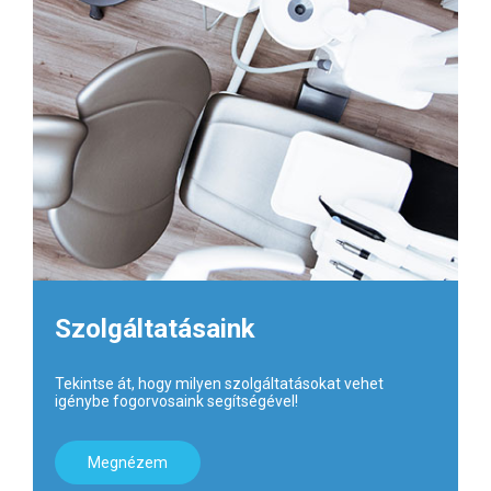
Szolgáltatásaink
Tekintse át, hogy milyen szolgáltatásokat vehet
igénybe fogorvosaink segítségével!
Megnézem