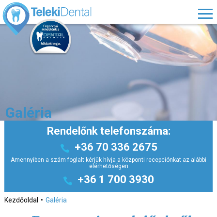
Galéria
Rendelőnk telefonszáma:
+36 70 336 2675
Amennyiben a szám foglalt kérjük hívja a központi recepciónkat az alábbi
elérhetőségen
+36 1 700 3930
Kezdőoldal
Galéria