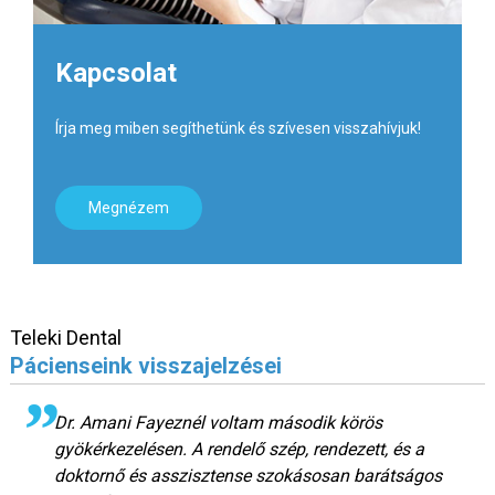
Kapcsolat
Írja meg miben segíthetünk és szívesen visszahívjuk!
Megnézem
Teleki Dental
Pácienseink visszajelzései
Dr. Amani Fayeznél voltam második körös
gyökérkezelésen. A rendelő szép, rendezett, és a
doktornő és asszisztense szokásosan barátságos