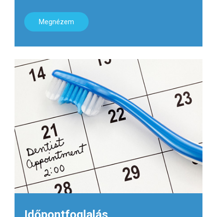
Megnézem
Időpontfoglalás