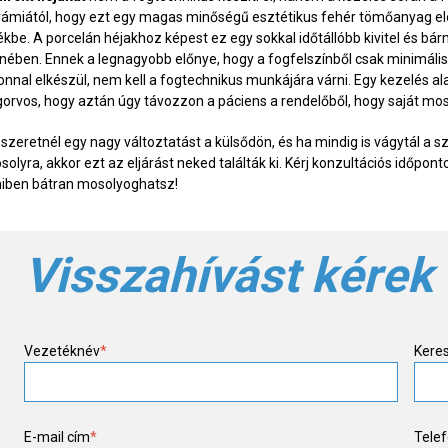
rámiától, hogy ezt egy magas minőségű esztétikus fehér tömőanyag elegy
ékbe. A porcelán héjakhoz képest ez egy sokkal időtállóbb kivitel és b
ínében. Ennek a legnagyobb előnye, hogy a fogfelszínből csak minimálisat
nnal elkészül, nem kell a fogtechnikus munkájára várni. Egy kezelés alat
gorvos, hogy aztán úgy távozzon a páciens a rendelőből, hogy saját mos
 szeretnél egy nagy változtatást a külsődön, és ha mindig is vágytál a 
solyra, akkor ezt az eljárást neked találták ki. Kérj konzultációs időpo
iben bátran mosolyoghatsz!
Visszahívást kérek
Vezetéknév
*
Kere
E-mail cím
*
Tele