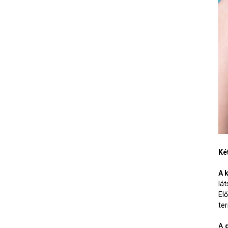
Ké
A 
lát
El
te
A