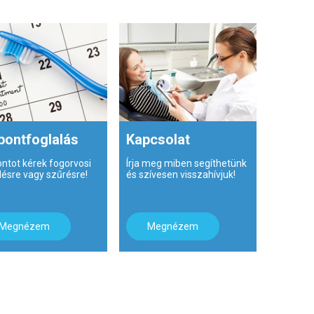
pontfoglalás
Kapcsolat
ontot kérek fogorvosi
Írja meg miben segíthetünk
lésre vagy szűrésre!
és szívesen visszahívjuk!
Megnézem
Megnézem