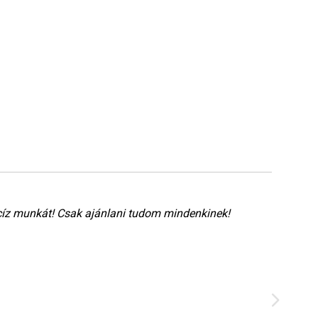
íz munkát! Csak ajánlani tudom mindenkinek!
Sos
asz
vár
nag
Rud