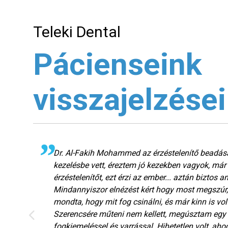
Teleki Dental
Pácienseink
visszajelzései
Dr. Al-Fakih Mohammed az érzéstelenítő beadása
és
kezelésbe vett, éreztem jó kezekben vagyok, már
érzéstelenítőt, ezt érzi az ember... aztán biztos
Mindannyiszor elnézést kért hogy most megszúr, 
mondta, hogy mit fog csinálni, és már kinn is vol
Szerencsére műteni nem kellett, megúsztam egy k
fogkiemeléssel és varrással. Hihetetlen volt, ah