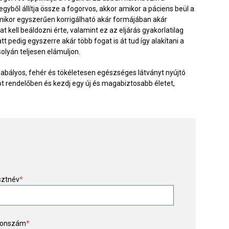
ből állítja össze a fogorvos, akkor amikor a páciens beül a
ármikor egyszerűen korrigálható akár formájában akár
 kell beáldozni érte, valamint ez az eljárás gyakorlatilag
t pedig egyszerre akár több fogat is át tud így alakítani a
olyán teljesen elámuljon.
szabályos, fehér és tökéletesen egészséges látványt nyújtó
ntot rendelőben és kezdj egy új és magabiztosabb életet,
sztnév
*
fonszám
*