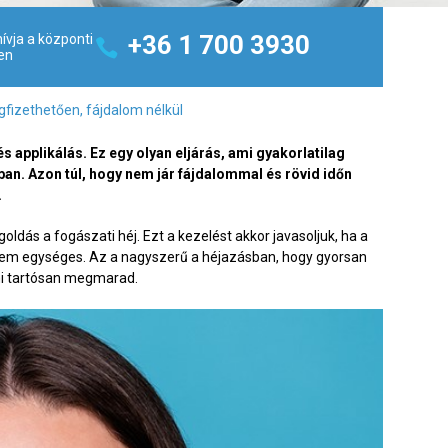
+36 1 700 3930
ívja a központi
en
fizethetően, fájdalom nélkül
s applikálás. Ez egy olyan eljárás, ami gyakorlatilag
n. Azon túl, hogy nem jár fájdalommal és rövid időn
.
oldás a fogászati héj. Ezt a kezelést akkor javasoljuk, ha a
e nem egységes. Az a nagyszerű a héjazásban, hogy gyorsan
ami tartósan megmarad.