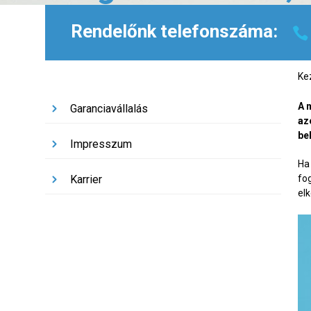
Rendelőnk telefonszáma:
Ke
A 
Garanciavállalás
az
be
Impresszum
Ha 
Karrier
fo
el