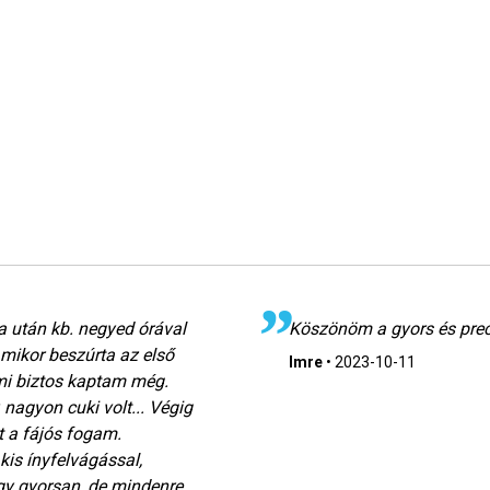
 után kb. negyed órával
Köszönöm a gyors és prec
 mikor beszúrta az első
Imre
•
2023-10-11
 ami biztos kaptam még.
nagyon cuki volt... Végig
t a fájós fogam.
is ínyfelvágással,
ogy gyorsan, de mindenre