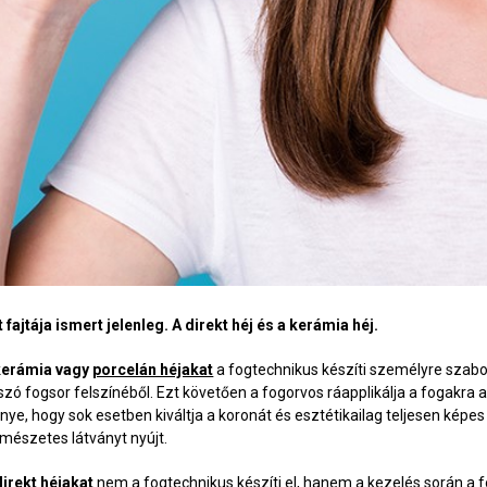
t fajtája ismert jelenleg. A direkt héj és a kerámia héj.
kerámia vagy
porcelán héjakat
a fogtechnikus készíti személyre szabott
szó fogsor felszínéből. Ezt követően a fogorvos ráapplikálja a fogakra a
őnye, hogy sok esetben kiváltja a koronát és esztétikailag teljesen kép
rmészetes látványt nyújt.
direkt héjakat
nem a fogtechnikus készíti el, hanem a kezelés során a f