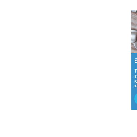
T
s
i
s