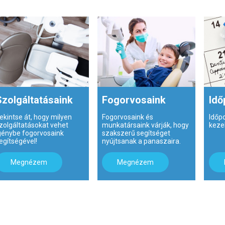
Szolgáltatásaink
Fogorvosaink
Idő
ekintse át, hogy milyen
Fogorvosaink és
Időp
zolgáltatásokat vehet
munkatársaink várják, hogy
keze
génybe fogorvosaink
szakszerű segítséget
egítségével!
nyújtsanak a panaszaira.
Megnézem
Megnézem