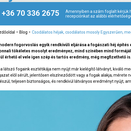
+36 70 336 2675
Amennyiben a szám foglalt kérjük h
recepciónkat az alábbi elérhetőség
zdőoldal
Blog
Csodálatos héjak, csodálatos mosoly Egyszerűen, meg
modern fogorvoslás egyik rendkívüli eljárása a fogászati héj építés é
onnali tökéletes mosolyt eredményez, mind színében mind formájába
lül érhető el vele igen szép és tartós eredmény, még megfizethető is
a látszó fogaink esztétikája nem nyújt már kielégítő látványt, kiváló meg
gazat elől sérült, jelentősen elszíneződött vagy a fogak alakja, méret
készül, teljesen biztonságos, és rendkívül látványos eredményt nyújt, 