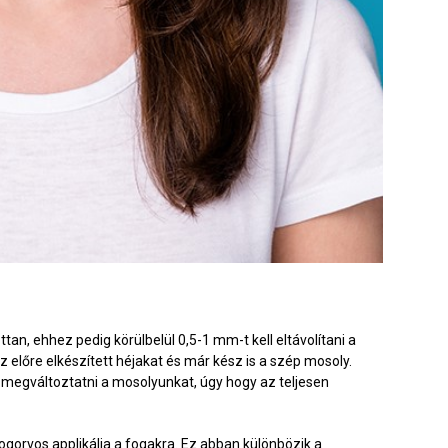
an, ehhez pedig körülbelül 0,5-1 mm-t kell eltávolítani a
z előre elkészített héjakat és már kész is a szép mosoly.
es megváltoztatni a mosolyunkat, úgy hogy az teljesen
ogorvos applikálja a fogakra. Ez abban különbözik a