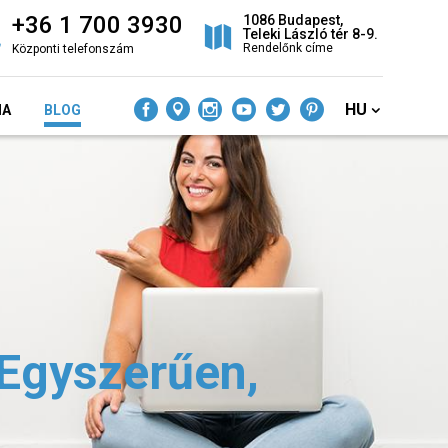
+36 1 700 3930
1086 Budapest,
Teleki László tér 8-9.
Rendelőnk címe
Központi telefonszám
HU
IA
BLOG
 Egyszerűen,