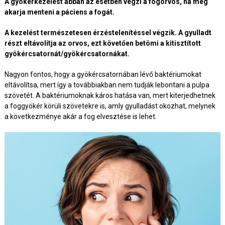
A gyökérkezelést abban az esetben végzi a fogorvos, ha meg
akarja menteni a páciens a fogát.
A kezelést természetesen érzéstelenítéssel végzik. A gyulladt
részt eltávolítja az orvos, ezt követően betömi a kitisztított
gyökércsatornát/gyökércsatornákat.
Nagyon fontos, hogy a gyökércsatornában lévő baktériumokat
eltávolítsa, mert így a továbbiakban nem tudják lebontani a pulpa
szövetét. A baktériumoknak káros hatása van, mert kiterjedhetnek
a foggyökér körüli szövetekre is, amly gyulladást okozhat, melynek
a következménye akár a fog elvesztése is lehet.