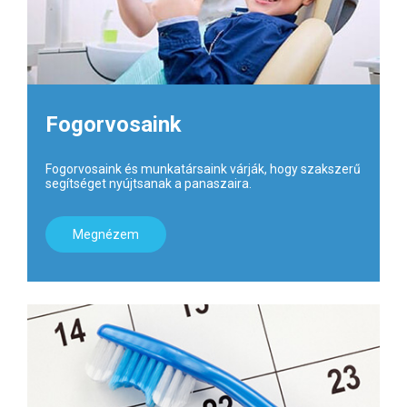
Fogorvosaink
Fogorvosaink és munkatársaink várják, hogy szakszerű
segítséget nyújtsanak a panaszaira.
Megnézem