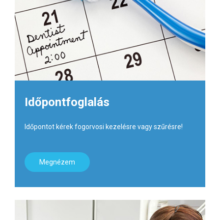
Időpontfoglalás
Időpontot kérek fogorvosi kezelésre vagy szűrésre!
Megnézem