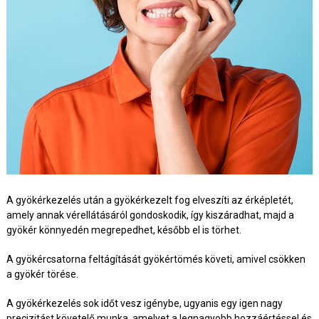
A gyökérkezelés után a gyökérkezelt fog elveszíti az érképletét,
amely annak vérellátásáról gondoskodik, így kiszáradhat, majd a
gyökér könnyedén megrepedhet, később el is törhet.
A gyökércsatorna feltágítását gyökértömés követi, amivel csökken
a gyökér törése.
A gyökérkezelés sok időt vesz igénybe, ugyanis egy igen nagy
precizitást követelő munka, amelyet a legnagyobb hozzáértéssel és