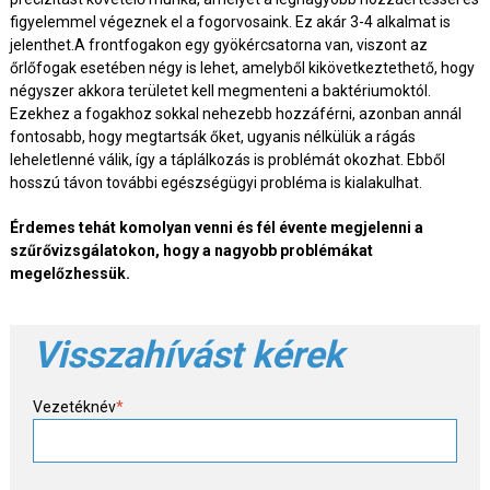
figyelemmel végeznek el a fogorvosaink. Ez akár 3-4 alkalmat is
jelenthet.A frontfogakon egy gyökércsatorna van, viszont az
őrlőfogak esetében négy is lehet, amelyből kikövetkeztethető, hogy
négyszer akkora területet kell megmenteni a baktériumoktól.
Ezekhez a fogakhoz sokkal nehezebb hozzáférni, azonban annál
fontosabb, hogy megtartsák őket, ugyanis nélkülük a rágás
leheletlenné válik, így a táplálkozás is problémát okozhat. Ebből
hosszú távon további egészségügyi probléma is kialakulhat.
Érdemes tehát komolyan venni és fél évente megjelenni a
szűrővizsgálatokon, hogy a nagyobb problémákat
megelőzhessük.
Visszahívást kérek
Vezetéknév
*