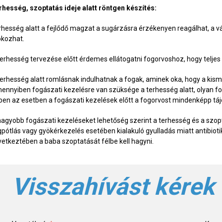
rhesség, szoptatás ideje alatt röntgen készítés:
rhesség alatt a fejlődő magzat a sugárzásra érzékenyen reagálhat, a v
okozhat.
terhesség tervezése előtt érdemes ellátogatni fogorvoshoz, hogy teljes
terhesség alatt romlásnak indulhatnak a fogak, aminek oka, hogy a ki
ennyiben fogászati kezelésre van szüksége a terhesség alatt, olyan f
ben az esetben a fogászati kezelések előtt a fogorvost mindenképp tájé
nagyobb fogászati kezeléseket lehetőség szerint a terhesség és a szop
gpótlás vagy gyökérkezelés esetében kialakuló gyulladás miatt antibiot
vetkeztében a baba szoptatását félbe kell hagyni.
Visszahívást kérek