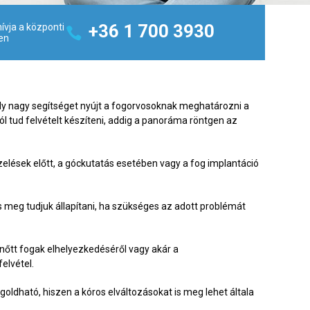
+36 1 700 3930
ívja a központi
en
ly nagy segítséget nyújt a fogorvosoknak meghatározni a
 tud felvételt készíteni, addig a panoráma röntgen az
elések előtt, a góckutatás esetében vagy a fog implantáció
s meg tudjuk állapítani, ha szükséges az adott problémát
 nőtt fogak elhelyezkedéséről vagy akár a
elvétel.
oldható, hiszen a kóros elváltozásokat is meg lehet általa