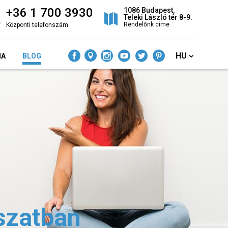
+36 1 700 3930
1086 Budapest,
Teleki László tér 8-9.
Rendelőnk címe
Központi telefonszám
HU
IA
BLOG
szatban