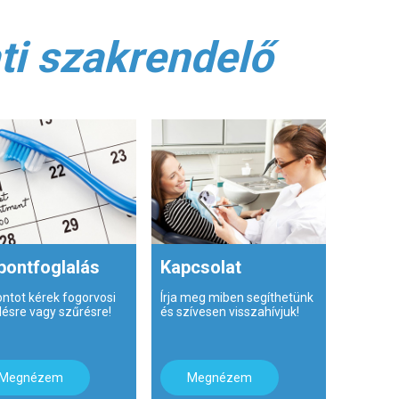
ti szakrendelő
pontfoglalás
Kapcsolat
ontot kérek fogorvosi
Írja meg miben segíthetünk
lésre vagy szűrésre!
és szívesen visszahívjuk!
Megnézem
Megnézem