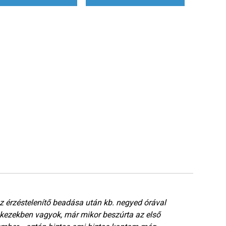
 érzéstelenítő beadása után kb. negyed órával
Nag
ó kezekben vagyok, már mikor beszúrta az első
fog