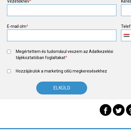
Vezetéknév
*
Kere
E-mail cím
*
Tele
Megértettem és tudomásul veszem az
Adatkezelési
tájékoztató
ban foglaltakat
*
Hozzájárulok a marketing célú megkeresésekhez