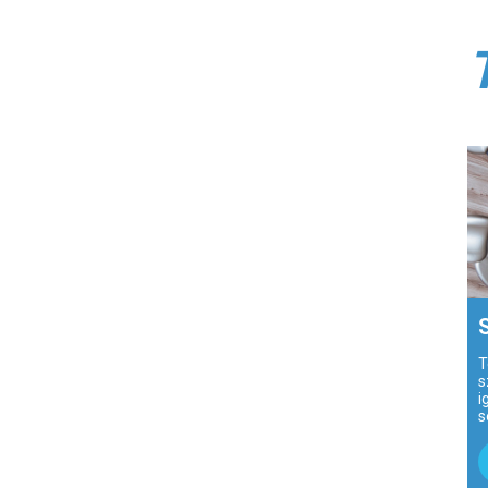
T
s
i
s