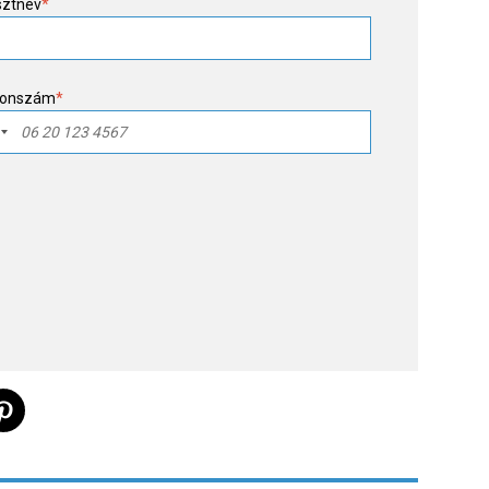
sztnév
*
fonszám
*