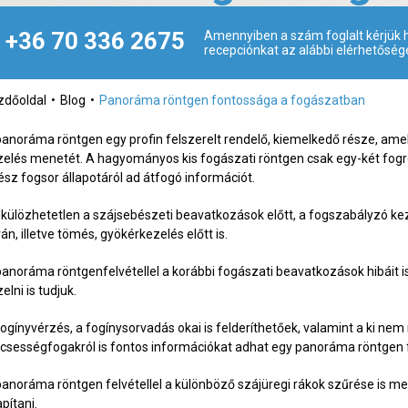
+36 70 336 2675
Amennyiben a szám foglalt kérjük h
recepciónkat az alábbi elérhetőség
zdőoldal
Blog
Panoráma röntgen fontossága a fogászatban
panoráma röntgen egy profin felszerelt rendelő, kiemelkedő része, ame
zelés menetét. A hagyományos kis fogászati röntgen csak egy-két fogról
ész fogsor állapotáról ad átfogó információt.
lkülözhetetlen a szájsebészeti beavatkozások előtt, a fogszabályzó kez
án, illetve tömés, gyökérkezelés előtt is.
panoráma röntgenfelvétellel a korábbi fogászati beavatkozások hibáit i
elni is tudjuk.
fogínyvérzés, a fogínysorvadás okai is felderíthetőek, valamint a ki nem
lcsességfogakról is fontos információkat adhat egy panoráma röntgen f
panoráma röntgen felvétellel a különböző szájüregi rákok szűrése is meg
apítani.