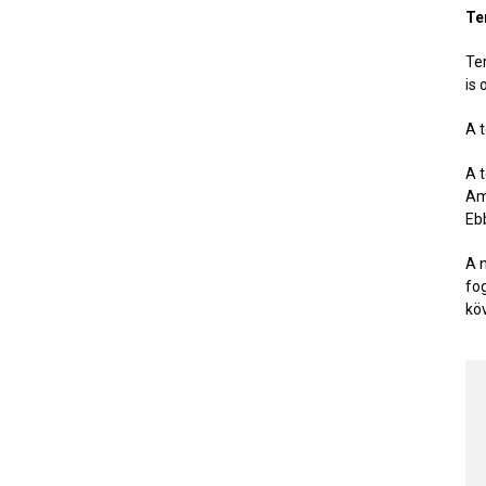
Te
Te
is 
A 
A 
Am
Eb
A 
fo
kö