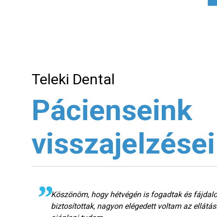
Teleki Dental
Pácienseink
visszajelzései
Köszönöm, hogy hétvégén is fogadtak és fájdal
lük
biztosítottak, nagyon elégedett voltam az ellátás