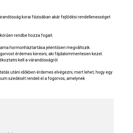
árandósság korai fázisában akár fejlődési rendellenességet
 körűen rendbe hozza fogait.
smama hormonháztartása jelentősen megváltozik.
ogorvost érdemes keresni, aki fájdalommentesen kezel.
koztatni kell a várandósságról.
tatás utáni időkben érdemes elvégezni, mert lehet, hogy egy
ikum szedését rendeli el a fogorvos, amelynek