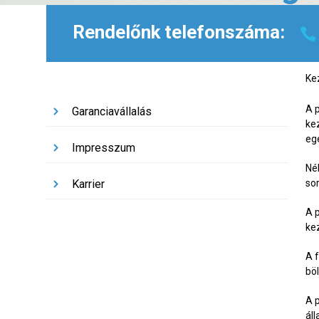
Rendelőnk telefonszáma:
Ke
A 
Garanciavállalás
ke
eg
Impresszum
Né
Karrier
sor
A 
kez
A 
bö
A 
áll