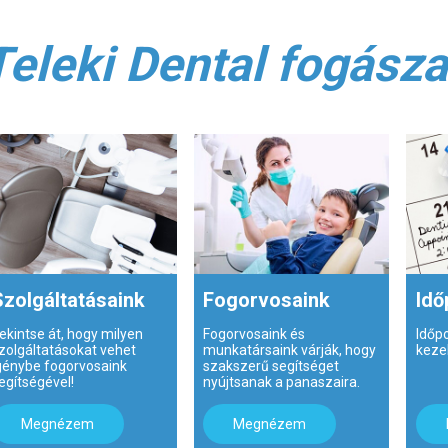
Teleki Dental fogásza
Szolgáltatásaink
Fogorvosaink
Idő
ekintse át, hogy milyen
Fogorvosaink és
Időp
zolgáltatásokat vehet
munkatársaink várják, hogy
keze
génybe fogorvosaink
szakszerű segítséget
egítségével!
nyújtsanak a panaszaira.
Megnézem
Megnézem