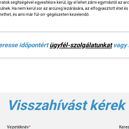
ratok segítségével egyesítésre kerül, így el lehet zárni egymástól az arc
rülnek. Ha nem kerül sor az arcüreg lezárására, az elfogyasztott étel é
zethet, és ami már fül-orr-gégészeten kezelendő.
eresse időpontért
ügyfél-szolgálatunkat
vagy 
Visszahívást kérek
Vezetéknév
*
Kere