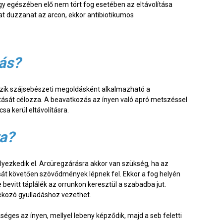
y egészében elő nem tört fog esetében az eltávolítása
t duzzanat az arcon, ekkor antibiotikumos
tás?
ezik szájsebészeti megoldásként alkalmazható a
tását célozza. A beavatkozás az ínyen való apró metszéssel
sa kerül eltávolításra.
ra?
elyezkedik el. Arcüregzárásra akkor van szükség, ha az
ását követően szövődmények lépnek fel. Ekkor a fog helyén
 bevitt táplálék az orrunkon keresztül a szabadba jut.
dékozó gyulladáshoz vezethet.
éges az ínyen, mellyel lebeny képződik, majd a seb feletti