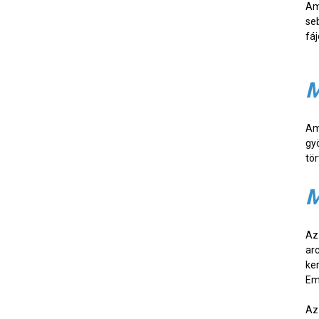
Am
se
fá
M
Am
gy
tör
M
Az
ar
ke
Em
Az