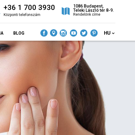
+36 1 700 3930
1086 Budapest,
Teleki László tér 8-9.
Rendelőnk címe
Központi telefonszám
HU
IA
BLOG