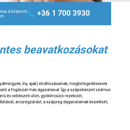
+36 1 700 3930
ívja a központi
en
ntes beavatkozásokat
yálmirigyek, íny, ajak) elváltozásainak, megbetegedéseinek
ható a fogászat más ágazataival. Így a szájsebészet számos
erű és sebészeti úton, gyökércsúcs rezekciót,
ellátását, arcüregzárást, a szájüreg daganatainak kezelését,