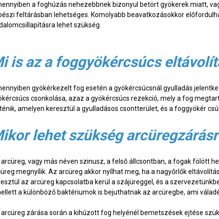
ennyiben a foghúzás nehezebbnek bizonyul betört gyökerek miatt, vag
bészi feltárásban lehetséges. Komolyabb beavatkozásokkor előfordulha
jdalomcsillapításra lehet szükség.
i is az a foggyökércsúcs eltávolí
ennyiben gyökérkezelt fog esetén a gyökércsúcsnál gyulladás jelentk
ökércsúcs csonkolása, azaz a gyökércsúcs rezekció, mely a fog megtar
ténik, amelyen keresztül a gyulladásos csontterület, és a foggyökér csúc
ikor lehet szükség arcüregzárás
 arcüreg, vagy más néven szinusz, a felső állcsontban, a fogak fölött h
cüreg megnyílik. Az arcüreg akkor nyílhat meg, ha a nagyőrlők eltávolít
resztül az arcüreg kapcsolatba kerül a szájüreggel, és a szervezetünkbe
ellett a különböző baktériumok is bejuthatnak az arcüregbe, ami vála
 arcüreg zárása során a kihúzott fog helyénél bemetszések ejtése szüks