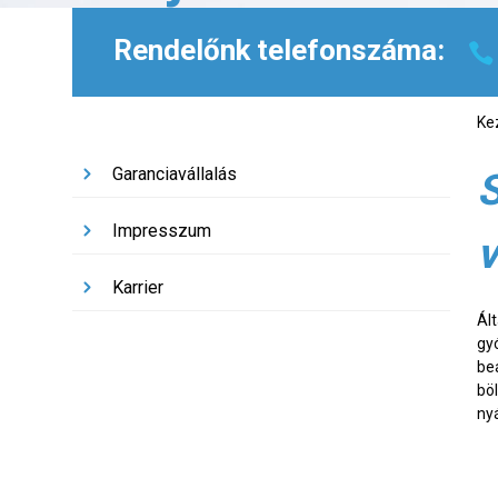
Rendelőnk telefonszáma:
Ke
Garanciavállalás
S
Impresszum
Karrier
Ál
gy
be
bö
ny