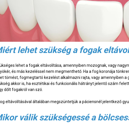
iért lehet szükség a fogak eltávo
ükséges lehet a fogak eltávolítása, amennyiben mozognak, vagy nagy
gyökér, és más kezeléssel nem megmenthető. Ha a fog koronája tönk
het tömést, fogmegtartó kezelést alkalmazni rajta, vagy amennyiben a
ükség akkor is, ha esztétikai és funkcionális hátrányt jelentő szám fele
gy dőlt fogakról van szó.
fog eltávolításával általában megszüntetjük a páciensnél jelentkező gyul
ikor válik szükségessé a bölcses