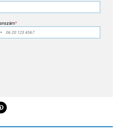
fonszám
*