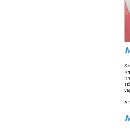
M
Sz
a 
le
sz
va
A 
M