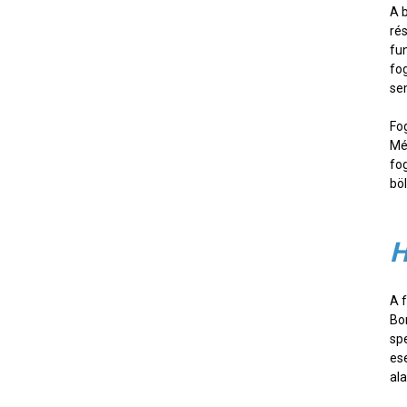
A 
rés
fun
fo
se
Fo
Mé
fo
böl
H
A 
Bo
sp
es
al