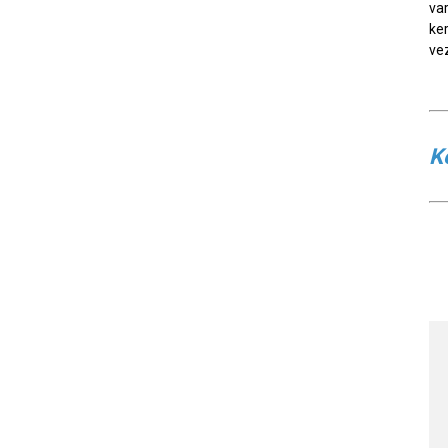
var
ke
ve
K