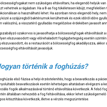
bölcsességfogakat nem szükséges eltávolítani, ha elegendő helyük van 
zt vehetnek a rágásban. Ha a 8-as fog tökéletesen kibújt, megfelelően tu
kcionálisan is használható lehet. Ha azonban nincs elegendő hely, nem nő
g közé a szájüregből baktériumok kerülhetnek és ezek időről időre gyull
m valószínű, a visszatérő gyulladás megelőzése érdekében javasolt ann
gszabályzó szakorvos is javasolhatja a bölcsességfogak eltávolítását
lyen elszuvasodott vagy előrehaladott fogágybetegség esetén szintén c
g elszuvasodott, és a restaurációt a bölcsességfog akadályozza, akk
csességfog eltávolítását javasoljuk.
ogyan történik a foghúzás?
foghúzás első fázisa a helyi érzéstelenítés, hogy a beavatkozás a p
nyolultabb beavatkozások esetén lehetséges altatásban elvégezni a kez
eciális fogók alkalmazásával történő eltávolítása következik. A felső 
etén általában nehezebb a fog feltávolítása, ekkor lehet szükségemelő 
apos kitisztítása következik, illetve a vérzés megszüntetése.