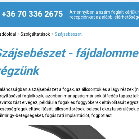
+36 70 336 2675
Amennyiben a szám foglalt kérjük h
recepciónkat az alábbi elérhetőség
zdőoldal
Szolgáltatások
Szájsebészet
zájsebészet - fájdalomme
végzünk
talánosságban a szájsebészet a fogak, az állcsontok és a lágy részek (n
ógyításával foglalkozik, azonban manapság már sok átfedés tapasztal
avatkozást elvégez, például a fogak és foggyökerek eltávolítását egysz
lcsességfogak eltávolítását, állcsonttörések, baleset okozta sérülések 
álmirigy-betegségeket, fogászati implantációt, fogpótlást.