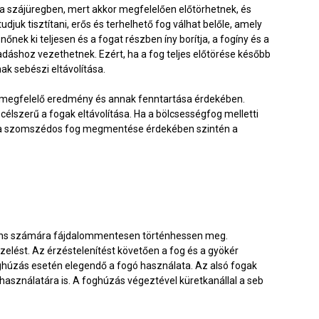
a szájüregben, mert akkor megfelelően előtörhetnek, és
djuk tisztítani, erős és terhelhető fog válhat belőle, amely
nek ki teljesen és a fogat részben íny borítja, a fogíny és a
adáshoz vezethetnek. Ezért, ha a fog teljes előtörése később
ak sebészi eltávolítása.
 a megfelelő eredmény és annak fenntartása érdekében.
élszerű a fogak eltávolítása. Ha a bölcsességfog melletti
or a szomszédos fog megmentése érdekében szintén a
áciens számára fájdalommentesen történhessen meg.
elést. Az érzéstelenítést követően a fog és a gyökér
foghúzás esetén elegendő a fogó használata. Az alsó fogak
használatára is. A foghúzás végeztével küretkanállal a seb