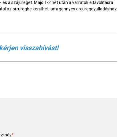
- és a szájüreget. Majd 1-2 hét után a varratok eltávolításra
s ital az orrüregbe kerülhet, ami gennyes arcüreggyulladáshoz
kérjen visszahívást!
sztnév
*