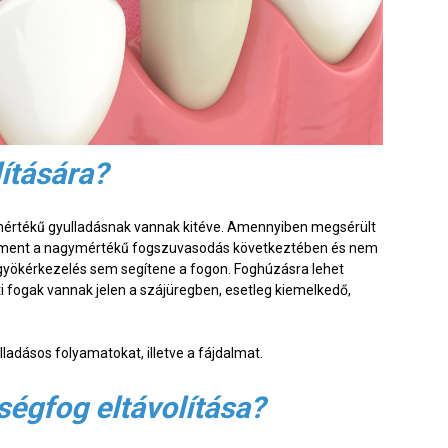
lítására?
mértékű gyulladásnak vannak kitéve. Amennyiben megsérült
rement a nagymértékű fogszuvasodás következtében és nem
 gyökérkezelés sem segítene a fogon. Foghúzásra lehet
tti fogak vannak jelen a szájüregben, esetleg kiemelkedő,
ladásos folyamatokat, illetve a fájdalmat.
ségfog eltávolítása?